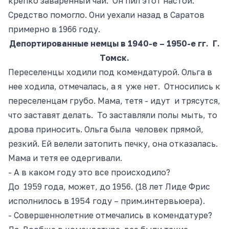
крепко заваренный чай. Он пил этот настой.
Средство помогло. Они уехали назад в Саратов
примерно в 1966 году.
Депортированные немцы в 1940-е – 1950-е гг. Г.
Томск.
Переселенцы ходили под комендатурой. Ольга в
нее ходила, отмечалась, а я уже нет. Относились к
переселенцам грубо. Мама, тет
я -
идут и трясутся,
что заставят делать. То заставляли полы мыть, то
дрова приносить. Ольга была человек прямой,
резкий. Ей велели затопить печку, она отказалась.
Мама и тетя ее одергивали.
- А в каком году это все происходило?
До 1959 года, может, до 1956.
(18 лет Лиде Фрис
исполнилось в 1954 году – прим.интервью
е
ра).
- Совершеннолетние отмечались в комендатуре?