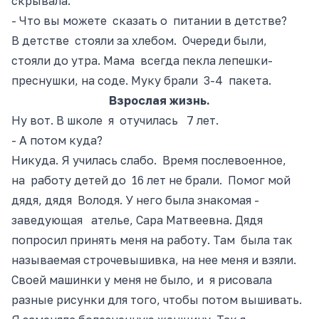
скрывала.
- Что вы можете сказать о питании в детстве?
В детстве стояли за хлебом. Очереди были,
стояли до утра. Мама всегда пекла лепешки-
преснушки, на соде. Муку брали 3-4 пакета.
Взрослая жизнь.
Ну вот. В школе я отучилась 7 лет.
- А потом куда?
Никуда. Я училась слабо. Время послевоенное,
на работу детей до 16 лет не брали. Помог мой
дядя,
дядя
Володя. У него была знакомая
-
з
аведующая ателье, Сара Матвеевна. Дядя
попросил
принять меня
на работу. Там была так
называемая
строчевышивка
, на нее меня и взяли.
Своей машинки у меня не было, и я рисовала
разные рисунки для того, чтобы потом вышивать.