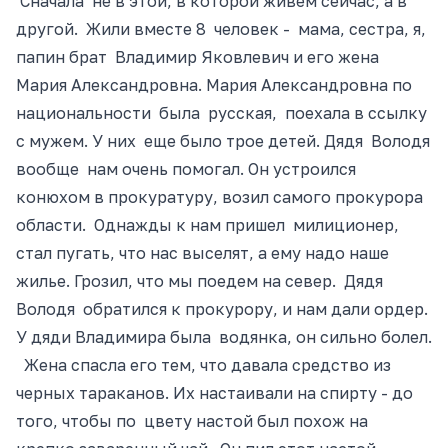
Сначала не в этой, в которой живем сейчас, а в
другой. Жили вместе 8 челове
к - мама
, сестра, я,
папин брат Владимир Яковлевич и его жена
Мария Александровна. Мария Александровна по
национальности была русская, поехала в ссылку
с мужем. У них еще было
трое
детей. Дядя Володя
вообще нам очень помогал. Он устроился
конюхом в прокуратуру, возил самого прокурора
области. Однажд
ы к
нам пришел милиционер,
стал пугать, что нас выселят, а ему надо наше
жилье. Грозил, что мы поедем на север. Дядя
Володя обратился к прокурор
у, и
нам дали ордер.
У дяди Владимира была водянка, он сильно болел.
Жена спасла его тем, что давала средство из
черных тараканов. Их настаивали на спирту
- до
того, чтобы по цвету настой был похож на