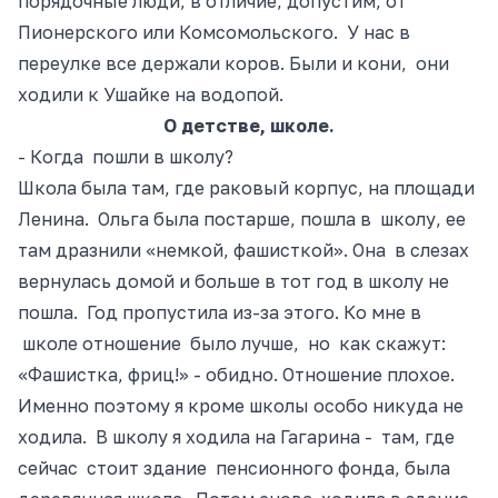
порядочные люди, в отличие, допустим, от
Пионерского или Комсомольского. У нас в
переулке все держали коров. Были и кони, они
ходили к Ушайке на водопой.
О детстве, школе.
- Когда пошли в школу?
Школа была там, где раковый корпус, на площади
Ленина. Ольга была постарше, пошла в школу, ее
там дразнили «немкой, фашисткой». Она в слезах
вернулась домой и больше в тот год в школу не
пошла. Год пропустила из-за этого. Ко мне в
школе отношение было лучше, но как скажут:
«Фашистка, фриц!»
- обидно
. Отношение плохое.
Именно поэтому я кроме школы особо никуда не
ходила. В школу я ходила на Гагарина -
там,
где
сейчас стоит здание пенсионного
фонда, была