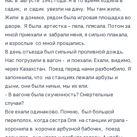
нас в августе 1941 года. Я в то время ходила в
садик, и садик увезли на дачу. Мы там жили.
Жили в домике, рядом была игровая площадка во
дворе. Я была артистка – пела, плясала. Потом за
мной приехали и забрали меня, я сильно плакала,
и взрослые со мной прощались.
В день отъезда был сильный проливной дождь.
Нас погрузили в вагон
- и
поехали. Ехали, видимо,
через Казахстан. Поезд перед нами разбомбило. Я
запомнила, что на станциях лежали арбузы и
дыни, они были ничьи, мы их ели.
- В вагоне была скученность? Смертельные
случаи?
Все ехали одинаково. Помню, был большой
переполох, когда сестра
Оля на
станции
играла -
хоронила
в корочке арбузной бабочек, поезд