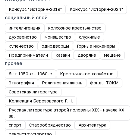
Конкурс "ИсториЯ-2019"
Конкурс "ИсториЯ-2024"
социальный слой
интеллигенция
колхозное крестьянство
духовенство
монашество
служилые
купечество
однодворцы
Горные инженеры
Предприниматели
казаки
дворяне
мещане
прочее
быт 1950-е - 1060-е
Крестьянское хозяйство
Этнография
Религиозная жизнь
фонды ТОКМ
Советская литература
Коллекция Березовского Г.Н.
Русская литература второй половины XIX - начала XX
вв.
спорт
Старообрядчество
Архитектура
реконструкторство