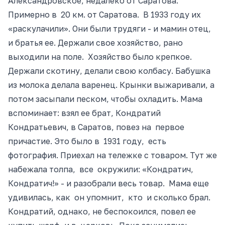
Александровское, недалеко от Саратова.
Примерно в 20 км. от Саратова. В 1933 году их
«раскулачили». Они были трудяги
- и
мамин отец,
и братья ее. Держали свое хозяйство, рано
выходили на поле. Хозяйство было крепкое.
Держали скотину, делали свою колбасу. Бабушка
из молока делала варенец. Крынки выжаривали, а
потом засыпали песком, чтобы охладить. Мама
вспоминае
т: в
зял ее брат, Кондратий
Кондратьевич, в Саратов,
повез
на первое
причастие. Это было в 1931 году, есть
фотография. Приехал на тележке с товаром. Тут же
набежала толпа, все окружили
: «
Кондратич,
Кондратич!»
- и
разобрали весь товар. Мама еще
удивилась, как он упомнит, кто и сколько брал.
Кондратий
, о
днако, не беспокоился, повел ее