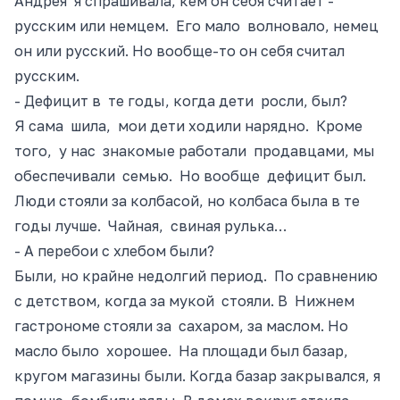
Андрея я спрашивала, кем он себя
считает -
русским
или немцем. Его мало волновало, немец
он или русский. Но вообще-то он себя считал
русским.
- Дефицит в те годы, когда дети росли, был?
Я сама шила, мои дети ходили нарядно. Кроме
того, у нас знакомые работали продавцами, мы
обеспечивали семью. Но вообще дефицит был.
Люди стояли за колбасой, но колбаса была в те
годы лучше. Чайная, свиная рулька…
- А перебои с хлебом были?
Были, но крайне недолгий период. По сравнению
с детством, когда за мукой стояли. В Нижнем
гастрономе стояли за сахаром, за маслом. Но
масло было хорошее. На площади был базар,
кругом магазины были. Когда базар закрывался, я