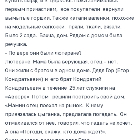
купить шар
ф, и
в церковь. Пока занимались
первым причастием, все покупатели вернули
вымытые горшки. Также катали валенки, похожие
на модельные сапожки, пряли, ткали, вязали.
Было 2 сада. Бахча, дом. Рядом с домом была
речушка.
- По вере они были лютеране?
Лютеране. Мама была верующая, отец – нет.
Они жили с братом в одном доме. Дядя Гор (Егор
Кондратьевич) и его брат Кондратий
Кондратьевич в течение 25 лет служили на
«Авроре». Потом решили построить свой дом.
«Мамин отец поехал на рынок. К нему
привязалась цыганка, предлагала погадать. Он
отмахивался от нее, говорил, что гадать не хочет.
А она «Погоди, скажу, кто дома ждет!»
.