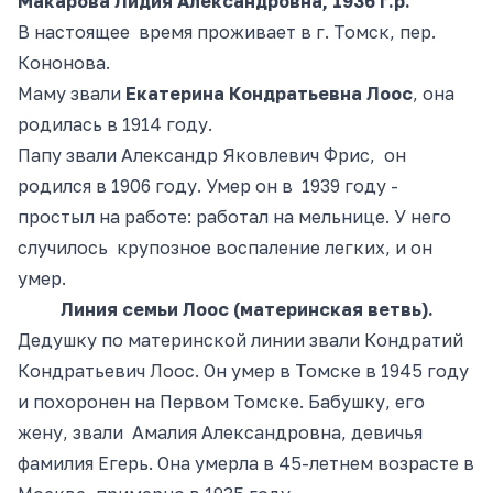
Макарова
Лидия Александровна, 1936 г.р.
В настоящее время проживает в г. Томск, пер.
Кононова.
Маму звали
Екатерина Кондратьевна Лоос
, она
родилась в 1914 году.
Папу звали Александр Яковлевич Фрис, он
родился в 1906 году. Умер он в 1939
году -
простыл
на работе: работал на мельнице. У него
случилось крупозное воспаление
легких, и
он
умер.
Линия семьи Лоос (материнская ветвь).
Дедушку по материнской линии звали Кондратий
Кондратьевич Лоос
. Он
умер в Томске в 1945 году
и похоронен на Первом Томске. Бабушку, его
жену, звали Амалия Александровна, девичья
фамилия Егерь. Она умерла в
45-летнем
возрасте в