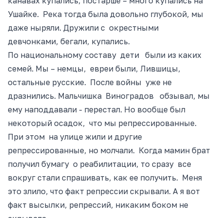
канавах купались, постарше – много купались на
Ушайке. Река тогда была довольно глубокой, мы
даже ныряли. Дружили с окрестными
девчонками, бегали, купались.
По национальному составу дети были из каких
семей. Мы – немцы, евреи были, Лившицы,
остальные русские. После войны уже не
дразнились. Мальчишка Виноградов обзывал, мы
ему наподдавали
- п
ерестал. Но
вообще был
некоторый осадок, что мы репрессированные.
При этом на улице жили и другие
репрессированные, но молчали. Когда мамин брат
получил бумагу о реабилитации, то сразу все
вокруг стали спрашивать, как ее получить. Меня
это злило, что факт репрессии скрывали. А я вот
факт высылки, репрессий, никаким боком не