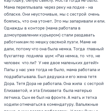
картошку, белую свеклу. Моста тогда не было.
Мама переплывала через реку на лодк
е - н
а
обласке. Они неусточивые, мы с сестрой очень
боялись, что она утонет. Это мы запаривали и ели.
Однажды в конторе (мама работала в
домоуправлении курьером) стали раздавать
работникам по мешку овсяной лузги. Маме не
дали, потому что она была немка. Тогда главный
бухгалтер подняла шум: «Раз немка, то что, не
человек что ли? У нее двое маленьких детей!»
Папы у нас уже тогда не было, мама работала и
подрабатывала. Был дедушка и его жена тетя
Дора. Тетя Дора не работала. Она жила с сестрой
Елизаветой, и эта Елизавета была матерью
летчика. Сын ее был на фронте. А мать и тетка
ходили
отмечаться
в комендатуру. Вальяжные