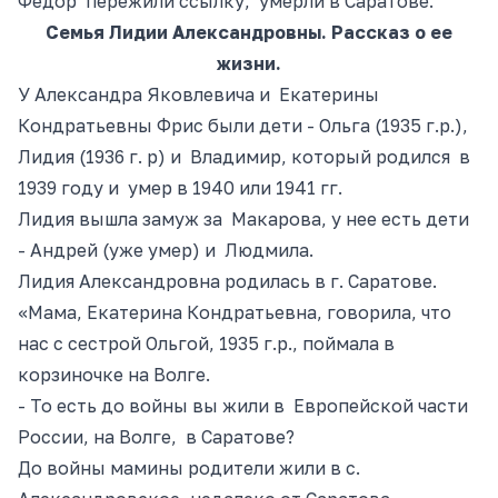
Федор пережили ссылку, умерли в Саратове.
Семья Лидии Александровны. Рассказ о ее
жизни.
У Александра Яковлевича и Екатерины
Кондратьевны Фрис были дети
- О
льга (1935 г.р.),
Лидия (1936
г
. р
) и Владимир, который родился в
1939 году и умер в 1940 или 1941 гг.
Лидия вышла замуж за Макарова, у нее есть дети
- А
ндрей (уже умер) и Людмила.
Лидия Александровна родилась в г. Саратове.
«Мама, Екатерина Кондратьевна, говорила, что
нас с сестрой Ольгой, 1935 г.р., поймала в
корзиночке на Волге.
- То
есть до
войны вы жили в Европейской части
России, на Волге, в Саратове?
До войны мамины родители жили в с.