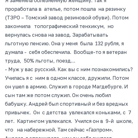
Я заменяла болезненную женщину. Так я
проработала в ателье, потом пошла на резинку
(ТЗРО – Томский завод резиновой обуви). Потом
закончила топографический тенхикум, но
вернулась снова на завод. Зарабатывать
льготную пенсию. Она у меня была 132 рубля, я
думала - себя обеспечила. Вообще-то я
ветеран
труда, 50% льготы, поезд…
- Муж у вас русский. Как вы с ним познакомились?
Училась я с ним в одном классе, дружили. Потом
он ушел в армию. Служил в городе Магдебурге. И
сын там же потом служил. Он очень любил
бабушку. Андрей был спортивный и без вредных
привычек. Он с детства увлекался коньками, с 7
лет. Картингом увлекался. Учился он в
9-й
школе,
что на набережной. Там сейчас «Газпром».