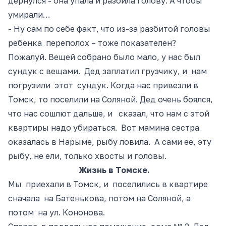
дернулся - она
упала и разбила голову. А чтобы
умирали…
- Ну сам по себе факт, что
из-за
разбитой головы
ребенка переполох – тоже показателен?
Пожалуй. Вещей собрано было мало, у нас был
сундук с вещами. Дед заплатил грузчику, и нам
погрузили этот сундук. Когда нас привезли в
Томск, то поселили на Соляной. Дед очень боялся,
что нас сошлют
дальше, и
сказал, что нам с этой
квартиры надо убираться. Вот мамина сестра
оказалась в Нарыме, рыбу ловила. А сами ее, эту
рыбу, не ели, только хвосты и головы.
Жизнь в Томске.
Мы приехали в Томск, и поселились в квартире
сначала на Батенькова, потом
на
Соляной, а
потом на ул. Кононова.