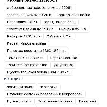
массовые репрессии 1930-х гг
добровольные переселения до 1906 г.
заселение Сибири в XVII в
Гражданская война
Революция 1917 г
город начала ХХ в.
советская армия до 1941 г
Сибирь в XVIII в.
Реформа 1861 года
Сибирь в XIX в.
Первая Мировая война
Польское восстание 1863-1864 гг.
Томск в 1941-1945 гг.
царская ссылка
кабинетское хозяйство
укрупнение
Русско-японская война 1904-1905 г.
методика
архивный поиск
партархив
Изучение сельских поселений и некрополей
Путеводители
Поколенная роспись
Интервью