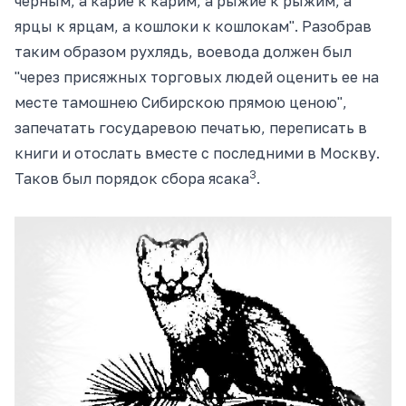
черным, а карие к карим, а рыжие к рыжим, а
ярцы к ярцам, а кошлоки к кошлокам". Разобрав
таким образом рухлядь, воевода должен был
"через присяжных торговых людей оценить ее на
месте тамошнею Сибирскою прямою ценою",
запечатать государевою печатью, переписать в
книги и отослать вместе с последними в Москву.
3
Таков был порядок сбора ясака
.