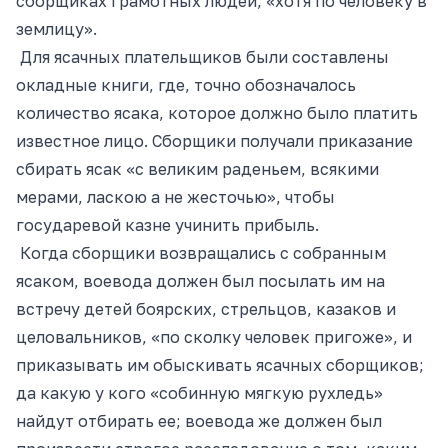
сборщиках грамотных людей, «хотя по человеку в
землицу».
Для ясачных плательщиков были составлены
окладные книги, где, точно обозначалось
количество ясака, которое должно было платить
известное лицо. Сборщики получали приказание
сбирать ясак «с великим раденьем, всякими
мерами, ласкою а не жесточью», чтобы
государевой казне учинить прибыль.
Когда сборщики возвращались с собранным
ясаком, воевода должен был посылать им на
встречу детей боярских, стрельцов, казаков и
целовальников, «по сколку человек пригоже», и
приказывать им обыскивать ясачных сборщиков;
да какую у кого «собинную мягкую рухледь»
найдут отбирать ее; воевода же должен был