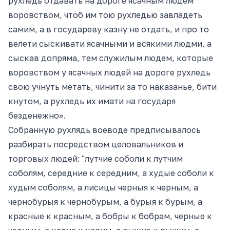
рухледь отдавать на дороге ясачным людем
воровством, чтоб им тою рухледью завладеть
самим, а в государеву казну не отдать, и про то
велети сыскивати ясачными и всякими людми, а
сыскав допряма, тем служилым людем, которые
воровством у ясачных людей на дороге рухледь
свою учнуть метать, чинити за то наказанье, бити
кнутом, а рухледь их имати на государя
безденежно».
Собранную рухлядь воеводе предписывалось
разбирать посредством целовальников и
торговых людей: "лутчие соболи к лутчим
соболям, середние к середним, а худые соболи к
худым соболям, а лисицы черныя к черным, а
чернобурыя к чернобурым, а бурыя к бурым, а
красные к красным, а бобры к бобрам, черные к