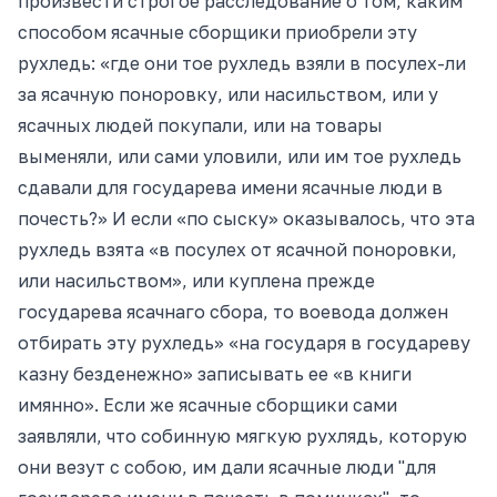
произвести строгое расследование о том, каким
способом ясачные сборщики приобрели эту
рухледь: «где они тое рухледь взяли в посулех-ли
за ясачную поноровку, или насильством, или у
ясачных людей покупали, или на товары
выменяли, или сами уловили, или им тое рухледь
сдавали для государева имени ясачные люди в
почесть?» И если «по сыску» оказывалось, что эта
рухледь взята «в посулех от ясачной поноровки,
или насильством», или куплена прежде
государева ясачнаго сбора, то воевода должен
отбирать эту рухледь» «на государя в государеву
казну безденежно» записывать ее «в книги
имянно». Если же ясачные сборщики сами
заявляли, что собинную мягкую рухлядь, которую
они везут с собою, им дали ясачные люди "для