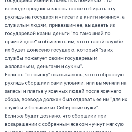
государева имени в почесть в поминках", то
воеводе предписывалось также отбирать эту
рухлядь на государя и «писати в книги имянно», а
служилым людям, привезшим ее, выдавать из
государевой казны деньги "по тамошней по
прямой цене" и объявлять им, что о такой службе
их будет донесено государю, который "за их
службы пожалует своим государевым
жалованьем, деньгами и сукны".
Если же "по сыску" оказывалось, что отобранную
рухлядь сборщики сами уловили, или выменяли на
запасы и платье у ясачных людей после ясачнаго
сбора, воевода должен был отдавать ее им "для их
службы и большие их Сибирские нужи".
Если же будет дознано, что сборщики при
возвращении с собранным ясаком «учнут мягкую