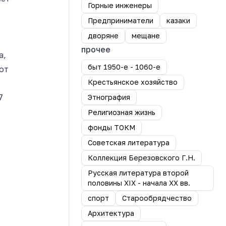
Горные инженеры
Предприниматели
казаки
дворяне
мещане
прочее
а,
быт 1950-е - 1060-е
от
Крестьянское хозяйство
7
Этнография
Религиозная жизнь
фонды ТОКМ
Советская литература
Коллекция Березовского Г.Н.
Русская литература второй
половины XIX - начала XX вв.
спорт
Старообрядчество
Архитектура