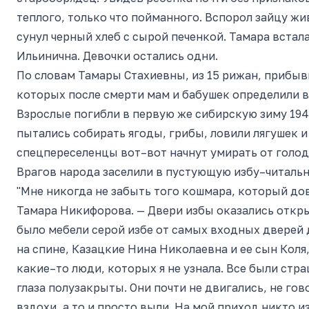
теплого, только что пойманного. Вспорол зайцу жи
сунул черный хлеб с сырой печенкой. Тамара встала
Ильинична. Девочки остались одни.
По словам Тамары Стахиевны, из 15 рижан, прибыв
которых после смерти мам и бабушек определили в 
Взрослые погибли в первую же сибирскую зиму 194
пытались собирать ягоды, грибы, ловили лягушек и
спецпереселенцы вот–вот начнут умирать от голода
Врагов народа заселили в пустующую избу–читальню
"Мне никогда не забыть того кошмара, который дов
Тамара Никифорова. — Двери избы оказались откр
было мебели серой избе от самых входных дверей
на спине, Казацкие Нина Николаевна и ее сын Коля,
какие–то люди, которых я не узнала. Все были стр
глаза полузакрыты. Они почти не двигались, не гов
вздохи, а то и просто выли. На мой приход никто и