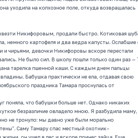
она уходила на колхозное поле, откуда возвращалась
ывезти Никифоровым, продали быстро. Котиковая шуб
а, немного картофеля и два ведра капусты. Ослабшие 
и и чирьями, девочки Никифоровы вскоре перестали
вались. Не было сил. В школу пошли только один раз — 
ещана тарелка пшенной каши. С каждым днем пальцы
 впадины. Бабушка практически не ела, отдавая свою
ноябрьского праздника Тамара проснулась от
уг поняла, что бабушки больше нет. Однако никаких
 жуткое безразличие овладело мною. Я разбудила маму,
енно не тронуло: мы давно уже были морально
чтены". Саму Тамару спас местный охотник–
жизни, он ушел в лес и вскоре принес зайца. Еще