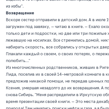
из избы".
Возвращение
Вскоре сестер отправили в детский дом. А в июле 1
загружен под завязку, — читаю в книге. — Ехало око
только дети и подростки, но две или три пожилые
лежавшую на носилках. Все стремились домой, никто
набирать скорость, все собрались у открытых двер
Плакали каждый о своем, о своих потерях, о переж
полюбить…"
Из многочисленных родственников, живших в Риге, 
Лида, поселив их в своей 14–метровой комнате в к
предложив никакой помощи, не передав ценных под
Ксения, умершая незадолго до их возвращения. А п
снова Сибирь. "Меня распределили в Иркутскую обл
время презентации своей книги. — Это места декаб
природа! Там начались поиски нефти и газа, а я бы