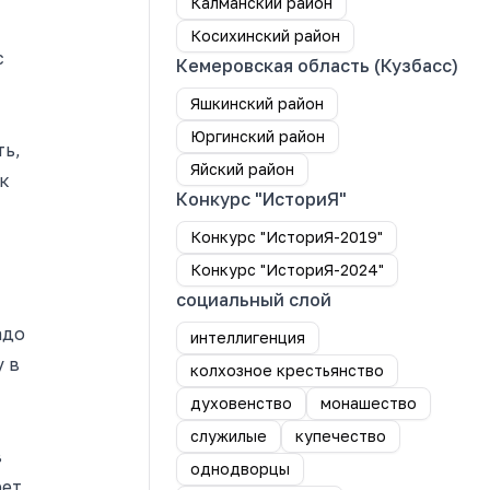
Калманский район
Косихинский район
с
Кемеровская область (Кузбасс)
Яшкинский район
Юргинский район
ть,
Яйский район
ек
Конкурс "ИсториЯ"
Конкурс "ИсториЯ-2019"
Конкурс "ИсториЯ-2024"
социальный слой
адо
интеллигенция
у в
колхозное крестьянство
духовенство
монашество
служилые
купечество
в
однодворцы
рет