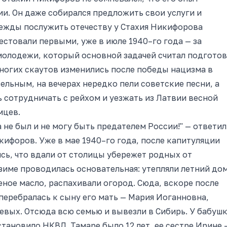
и. Он даже собирался предложить свои услуги и
дежды послужить отечеству у Стахия Никифорова
естовали первыми, уже в июле 1940–го года — за
олодежи, который основной задачей считал подгото
ногих скаутов изменились после победы нацизма в
ельным, на вечерах нередко пели советские песни, а
 сотрудничать с рейхом и уезжать из Латвии весной
мцев.
 не был и не могу быть предателем России!" — ответил
ифоров. Уже в мае 1940–го года, после капитуляции
ясь, что вдали от столицы убережет родных от
име проводилась основательная: утепляли летний дом
еное масло, распахивали огород. Сюда, вскоре после
 перебралась к сыну его мать — Мария Иоганновна,
евых. Отсюда всю семью и вывезли в Сибирь. У бабуш
остановило НКВД. Тамаре было 12 лет, ее сестре Ирине 