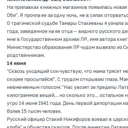
На прилавках книжных магазинов появилась новая
Оби". Я прочла ее за одну ночь, не в силах оторватьс
О трагической судьбе Тамары Стахиевны я узнала з
года, заведенное на ее отца — видного русского д
мне в Государственном архиве ЛР, имя автора книг
Министерство образования ЛР чудом вывезло из Си
родственникам.
14 июня
"Сквозь уходящий сон чувствую, что мама трясет ме
скорее просыпайся!". С трудом открываю глаза. Ма
невменяемым голосом: "Нас увозят за пределы Лат
килограммов вещей… но сколько это… остальное на
утро 14 июня 1941 года. День первой депортации и
более 15 тысяч человек.
Русский офицер Стахий Никифоров воевал в царско
клуба" и общества скаутов. После аннексии Латвии