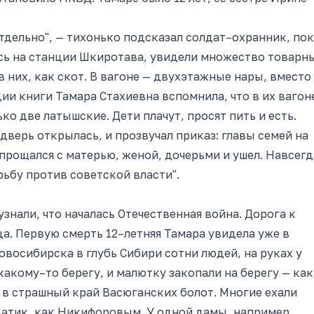
тдельно", — тихонько подсказал солдат–охранник, пок
ись на станции Шкиротава, увидели множество товарн
 них, как скот. В вагоне — двухэтажные нары, вместо
ции книги Тамара Стахиевна вспомнила, что в их вагон
ко две латышские. Дети плачут, просят пить и есть.
дверь открылась, и прозвучал приказ: главы семей на
рощался с матерью, женой, дочерьми и ушел. Навсегд
рьбу против советской власти".
знали, что началась Отечественная война. Дорога к
а. Первую смерть 12–летняя Тамара увидела уже в
Новосибирска в глубь Сибири сотни людей, на руках у
акому–то берегу, и малютку закопали на берегу — как
 в страшный край Васюганских болот. Многие ехали
датик, как Никифоровым. У одной дамы, например,