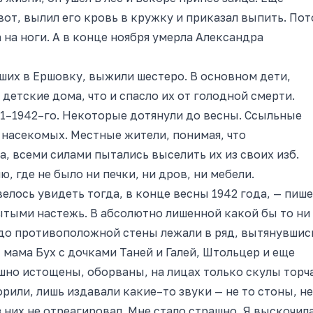
вот, вылил его кровь в кружку и приказал выпить. По
 на ноги. А в конце ноября умерла Александра
ших в Ершовку, выжили шестеро. В основном дети,
детские дома, что и спасло их от голодной смерти.
1–1942–го. Некоторые дотянули до весны. Ссыльные
 насекомых. Местные жители, понимая, что
, всеми силами пытались выселить их из своих изб.
, где не было ни печки, ни дров, ни мебели.
елось увидеть тогда, в конце весны 1942 года, — пиш
ытыми настежь. В абсолютно лишенной какой бы то ни
 до противоположной стены лежали в ряд, вытянувшис
 мама Бух с дочками Таней и Галей, Штольцер и еще
ашно истощены, оборваны, на лицах только скулы торч
орили, лишь издавали какие–то звуки — не то стоны, не
з них не отреагировал. Мне стало страшно. Я выскочил