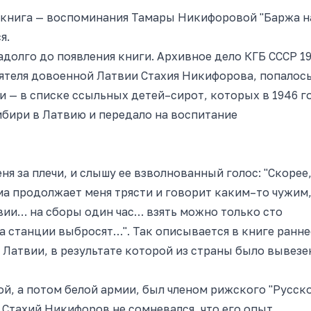
 книга — воспоминания Тамары Никифоровой "Баржа н
я.
адолго до появления книги. Архивное дело КГБ СССР 1
еятеля довоенной Латвии Стахия Никифорова, попалос
и — в списке ссыльных детей–сирот, которых в 1946 г
бири в Латвию и передало на воспитание
ня за плечи, и слышу ее взволнованный голос: "Скорее
ма продолжает меня трясти и говорит каким–то чужим
вии… на сборы один час… взять можно только сто
 станции выбросят…". Так описывается в книге ранне
з Латвии, в результате которой из страны было вывезе
й, а потом белой армии, был членом рижского "Русск
 Стахий Никифоров не сомневался, что его опыт