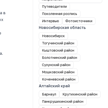
Путеводители
а в
Поколенная роспись
ых
Интервью
Фотоисточники
Новосибирская область
е
Новосибирск
Тогучинский район
Кыштовский район
а.
Болотнинский район
Сузунский район
Мошковский район
Коченевский район
Алтайский край
Барнаул
Крутихинский район
Панкрушихинский район