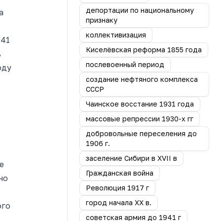
депортации по национальному
а
признаку
коллективизация
941
Киселёвская реформа 1855 года
ь
послевоенный период
оду
создание нефтяного комплекса
СССР
Чаинское восстание 1931 года
массовые репрессии 1930-х гг
,
добровольные переселения до
,
1906 г.
заселение Сибири в XVII в
е
Гражданская война
но
Революция 1917 г
город начала ХХ в.
ого
советская армия до 1941 г