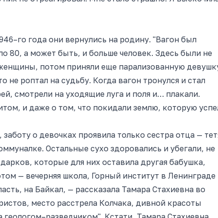
946–го года они вернулись на родину. "Вагон был
ло 80, а может быть, и больше человек. Здесь были не
 женщины, потом приняли еще парализованную девушк
 не роптал на судьбу. Когда вагон тронулся и стал
ей, смотрели на уходящие луга и поля и… плакали.
итом, и даже о том, что покидали землю, которую успе
заботу о девочках проявила только сестра отца — тет
оммуналке. Остальные сухо здоровались и убегали, не
арков, которые для них оставила другая бабушка,
отом — вечерняя школа, Горный институт в Ленинграде
асть, на Байкал, — рассказала Тамара Стахиевна во
ристов, место расстрела Колчака, дивной красоты
ла геологом–разведчиком". Кстати, Тамара Стахиевна