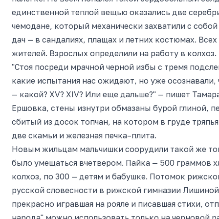
единственной теплой вещью оказались две серебр
чемодане, который механически захватили с собой 
дач — в сандалиях, плащах и летних костюмах. Все
жителей. Взрослых определили на работу в колхоз.
"Стоя посреди мрачной черной избы с тремя подсл
какие испытания нас ожидают, но уже осознавали, 
— какой? XV? XIV? Или еще дальше?" — пишет Тамар
Ершовка, стены изнутри обмазаны бурой глиной, пе
сбитый из досок топчан, на котором в груде тряпь
две скамьи и железная печка–плита.
Новым жильцам мальчишки соорудили такой же топ
было умещаться вчетвером. Пайка — 500 граммов хл
колхоз, по 300 — детям и бабушке. Потомок рижск
русской словесности в рижской гимназии Лишиной
прекрасно игравшая на рояле и писавшая стихи, от
народа" можно использовать только на черновой р