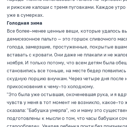
и рижские калоши с тремя пуговками. Каждое утро 
уже в сумерках.
Голодная зима
Все более–менее ценные вещи, которые удалось в
демисезонное пальто — это горшок сливочного масл
голода, замерзшие, простуженные, покрытые вшам
вставать с кровати. Они даже не плакали и не жало
ноября. И только потому, что всем детям была об
становились все тоньше, на месте бедер появились
скудную порцию внучкам. Через четыре дня после 
прикосновения к чему–то холодному.
"Это была уже остывшая, окоченевшая рука, и я вдр
чувств у меня в тот момент не возникло, какое–то
сказала: "Бабушка умерла", но и маму это существ
подготовлены к мысли о том, что часы бабушки со
старообрядец. Увидев ребенка почти без признаков 