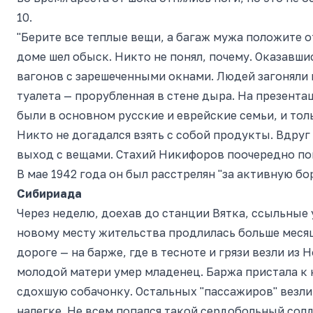
10.
"Берите все теплые вещи, а багаж мужа положите о
доме шел обыск. Никто не понял, почему. Оказавш
вагонов с зарешеченными окнами. Людей загоняли в
туалета — прорубленная в стене дыра. На презента
были в основном русские и еврейские семьи, и толь
Никто не догадался взять с собой продукты. Вдруг 
выход с вещами. Стахий Никифоров поочередно поп
В мае 1942 года он был расстрелян "за активную бо
Сибириада
Через неделю, доехав до станции Вятка, ссыльные у
новому месту жительства продлилась больше месяц
дороге — на барже, где в тесноте и грязи везли из 
молодой матери умер младенец. Баржа пристала к к
сдохшую собачонку. Остальных "пассажиров" везли
налегке. Не всем попался такой сердобольный сол