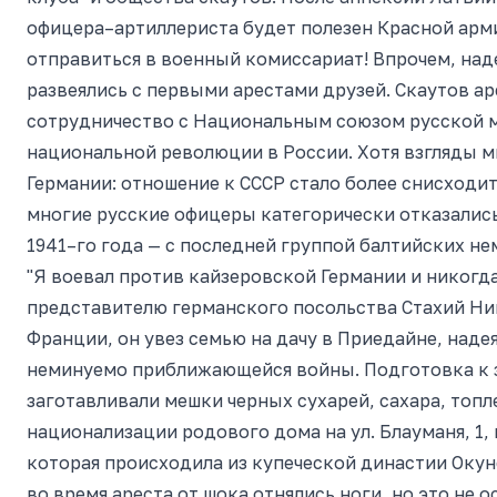
офицера–артиллериста будет полезен Красной арми
отправиться в военный комиссариат! Впрочем, на
развеялись с первыми арестами друзей. Скаутов ар
сотрудничество с Национальным союзом русской м
национальной революции в России. Хотя взгляды м
Германии: отношение к СССР стало более снисходит
многие русские офицеры категорически отказались
1941–го года — с последней группой балтийских не
"Я воевал против кайзеровской Германии и никогда
представителю германского посольства Стахий Ник
Франции, он увез семью на дачу в Приедайне, наде
неминуемо приближающейся войны. Подготовка к з
заготавливали мешки черных сухарей, сахара, топл
национализации родового дома на ул. Блауманя, 1,
которая происходила из купеческой династии Окун
во время ареста от шока отнялись ноги, но это не 