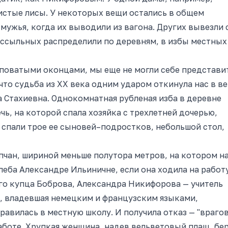
истые лисы. У некоторых вещи остались в общем
мужья, когда их выводили из вагона. Других вывезли 
х ссыльных распределили по деревням, в избы местных
еповатыми оконцами, мы еще не могли себе представи
что судьба из XX века одним ударом откинула нас в в
а Стахиевна. Однокомнатная рубленая изба в деревне
чь, на которой спала хозяйка с трехлетней дочерью,
я спали трое ее сыновей–подростков, небольшой стол,
чан, шириной меньше полутора метров, на котором н
еба Александре Ильиничне, если она ходила на работ
ого купца Боброва, Александра Никифорова — учитель
, владевшая немецким и французским языками,
правилась в местную школу. И получила отказ — "враго
аботе. Хрупкая женщина, надев вельветовый плащ, бе