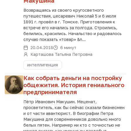
Макушина
Возвращаясь из своего кругосветного
путешествия, цесаревич Николай 5 и 6 июля
1891 г. провёл в г. Томске. Приготовления к
встрече его начались за полгода. Строились,
белились, красились. Начальство и радовалось
случаю показать «товар» &n...
20.04.2018
6 минут
Карташова Татьяна Петровна
интеллигенция
Как собрать деньги на постройку
общежития. История гениального
предпринимателя
Пётр Иванович Макушин. Меценат,
просветитель, как бы сейчас сказали бизнесмен
и от части авантюрист. В биографии Петра
Макушина для современников довольно много
белых пятен. Например ни кто с точностью не
может сказать как именно он раздобыл...