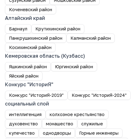
Сузунский район
Мошковский район
Коченевский район
Алтайский край
Барнаул
Крутихинский район
Панкрушихинский район
Калманский район
Косихинский район
Кемеровская область (Кузбасс)
Яшкинский район
Юргинский район
Яйский район
Конкурс "ИсториЯ"
Конкурс "ИсториЯ-2019"
Конкурс "ИсториЯ-2024"
социальный слой
интеллигенция
колхозное крестьянство
духовенство
монашество
служилые
купечество
однодворцы
Горные инженеры