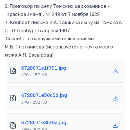
6. Приговор по делу Томских церковников -
"Красное знамя", № 249 от 7 ноября 1922.
7. Конверт письма В.А. Такжина сыну из Томска в
С.- Петербург 5 апреля 1907
Спасибо, с наилучшими пожеланиями
М.В. Плотникова (используется э-почта моего
мужа А.Я. Басырова)
6728071e1f791.jpg
JPG • 157 KB
6728071e50c5d.jpg
JPG • 292 KB
6728071e85f6a.jpg
JPG • 360 KB