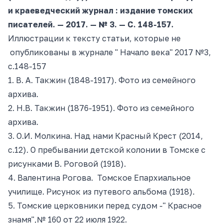
и краеведческий журнал : издание томских
писателей. — 2017. — № 3. — С. 148-157.
Иллюстрации к тексту статьи, которые не
опубликованы в журнале " Начало
века" 2017 №3
,
с.148-157
1. В. А. Такжи
н (
1848-1917
).
Фото из семейного
архива.
2. Н.В. Такжи
н (
1876-1951
).
Фото из семейного
архива.
3. О.И. Молкин
а.
Над нами Красный Крес
т (
2014,
с.12
). О
пребывании детской колонии в Томске с
рисунками В. Роговой (1918).
4. Валентина Рогов
а.
Томское Епархиальное
училище. Рисунок из путевого альбома (1918
).
5. Томские церковники перед судом -" Красное
знамя",№ 160 от 22 июля 1922.