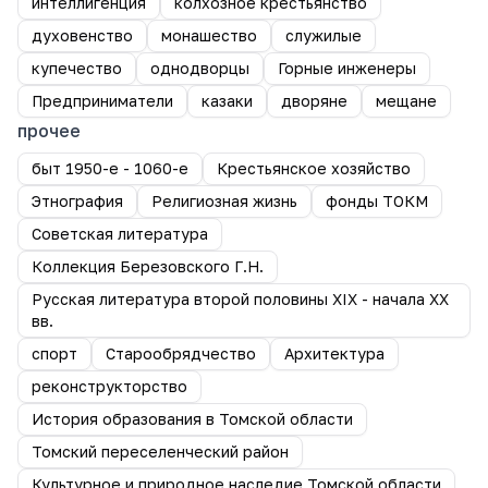
интеллигенция
колхозное крестьянство
духовенство
монашество
служилые
купечество
однодворцы
Горные инженеры
Предприниматели
казаки
дворяне
мещане
прочее
быт 1950-е - 1060-е
Крестьянское хозяйство
Этнография
Религиозная жизнь
фонды ТОКМ
Советская литература
Коллекция Березовского Г.Н.
Русская литература второй половины XIX - начала XX
вв.
спорт
Старообрядчество
Архитектура
реконструкторство
История образования в Томской области
Томский переселенческий район
Культурное и природное наследие Томской области