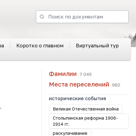
ра
Коротко о главном
Виртуальный тур
Фамилии
7 045
Места переселений
980
исторические события
,
Великая Отечественная война
Столыпинская реформа 1906-
1914 гг.
раскулачивание