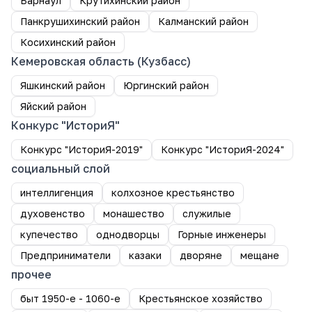
Барнаул
Крутихинский район
Панкрушихинский район
Калманский район
Косихинский район
Кемеровская область (Кузбасс)
Яшкинский район
Юргинский район
Яйский район
Конкурс "ИсториЯ"
Конкурс "ИсториЯ-2019"
Конкурс "ИсториЯ-2024"
социальный слой
интеллигенция
колхозное крестьянство
духовенство
монашество
служилые
купечество
однодворцы
Горные инженеры
Предприниматели
казаки
дворяне
мещане
прочее
быт 1950-е - 1060-е
Крестьянское хозяйство